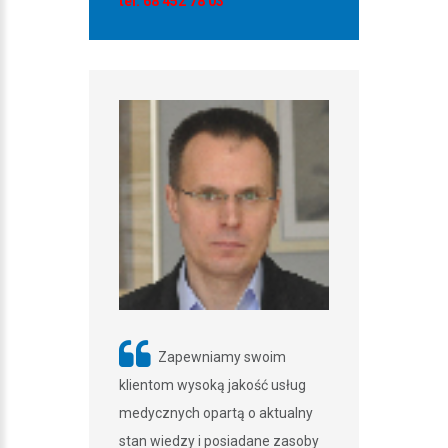
tel. 68 452 78 03
ealizujemy
Zapewniamy swoim
Dążenia
ech filarach:
klientom wysoką jakość usług
opierając się n
etyce i dobrym
medycznych opartą o aktualny
profesjonaliz
stan wiedzy i posiadane zasoby
zarządzaniu.