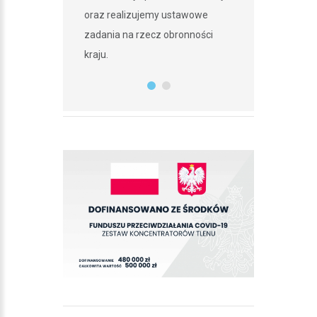
oraz realizujemy ustawowe
i
Dariusz Suc
zadania na rzecz obronności
kraju.